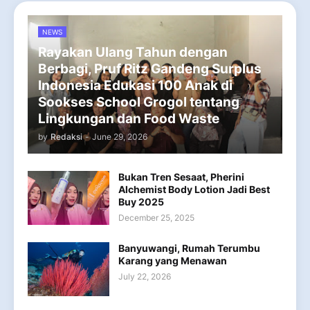
NEWS
Rayakan Ulang Tahun dengan
Berbagi, Pruf Ritz Gandeng Surplus
Indonesia Edukasi 100 Anak di
Sookses School Grogol tentang
Lingkungan dan Food Waste
by
Redaksi
-
June 29, 2026
Bukan Tren Sesaat, Pherini
Alchemist Body Lotion Jadi Best
Buy 2025
December 25, 2025
Banyuwangi, Rumah Terumbu
Karang yang Menawan
July 22, 2026