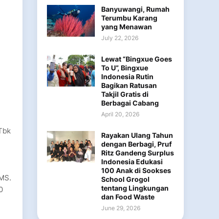
Banyuwangi, Rumah
Terumbu Karang
yang Menawan
July 22, 2026
Lewat “Bingxue Goes
To U”, Bingxue
Indonesia Rutin
Bagikan Ratusan
Takjil Gratis di
Berbagai Cabang
April 20, 2026
Tbk
Rayakan Ulang Tahun
dengan Berbagi, Pruf
Ritz Gandeng Surplus
Indonesia Edukasi
100 Anak di Sookses
RMS.
School Grogol
tentang Lingkungan
0
dan Food Waste
June 29, 2026