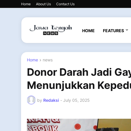
Home
About Us
Contact Us
HOME
FEATURES
Home
news
Donor Darah Jadi Ga
Menunjukkan Kepedu
by
Redaksi
-
July 05, 2025