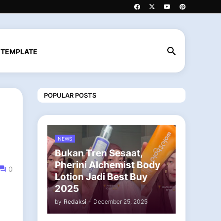
 TEMPLATE
POPULAR POSTS
NEWS
Bukan Tren Sesaat,
Pherini Alchemist Body
0
Lotion Jadi Best Buy
2025
by
Redaksi
-
December 25, 2025